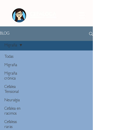
BLOG
Migraña
Todas
Migraña
Migraña
crónica
Cefalea
Tensional
Neuralgia
Cefalea en
racimos
Cefaleas
raras