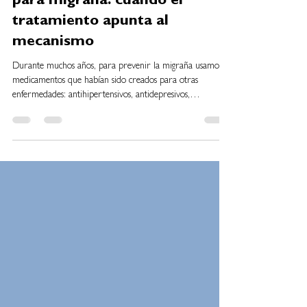
Anticuerpos monoclonales
para migraña: cuando el
tratamiento apunta al
mecanismo
Durante muchos años, para prevenir la migraña usamos
medicamentos que habían sido creados para otras
enfermedades: antihipertensivos, antidepresivos,
anticonvulsivantes. Y muchos siguen siendo herramientas
muy útiles, ojo. Pero en los últimos años apareció algo
distinto: tratamientos diseñados específicamente para la
migraña. Ahí entran los anticuerpos monoclonales anti-
CGRP. Y sí, el nombre suena complicadísimo, pero la idea
es bastante simple: son tratamientos que bloquean