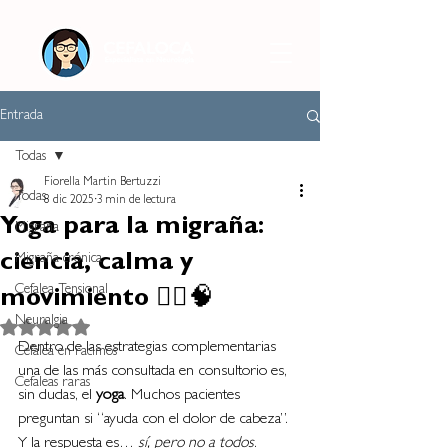
Entrada
Todas
Fiorella Martin Bertuzzi
Todas
8 dic 2025
3 min de lectura
Yoga para la migraña:
Migraña
ciencia, calma y
Migraña crónica
Cefalea Tensional
movimiento 🧘‍♀️🧠
Neuralgia
Obtuvo NaN de 5 estrellas.
Dentro de las estrategias complementarias 
Cefalea en racimos
una de las más consultada en consultorio es, 
Cefaleas raras
sin dudas, el 
yoga
. Muchos pacientes 
preguntan si “ayuda con el dolor de cabeza”. 
Y la respuesta es… 
sí, pero no a todos
.