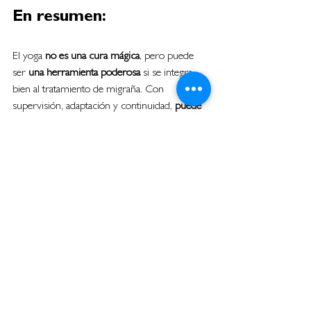
En resumen:
El yoga 
no es una cura mágica
, pero puede 
ser 
una herramienta poderosa
 si se integra 
bien al tratamiento de migraña. Con 
supervisión, adaptación y continuidad, 
puede 
ayudarte a tener menos crisis, menos 
intensidad y sentirte más en control
.
¿Probaste yoga alguna vez como parte de tu 
tratamiento? 