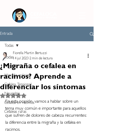
Entrada
Todas
Fiorella Martin Bertuzzi
Todas
14 jul 2023
2 min de lectura
¿Migraña o cefalea en
Migraña
racimos? Aprende a
Migraña crónica
Cefalea Tensional
diferenciar los síntomas
Neuralgia
Obtuvo NaN de 5 estrellas.
En esta ocasión, vamos a hablar sobre un 
Cefalea en racimos
tema muy común e importante para aquellos 
Cefaleas raras
que sufren de dolores de cabeza recurrentes: 
la diferencia entre la migraña y la cefalea en 
racimos. 