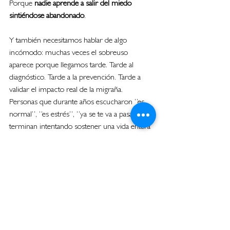
Porque 
nadie aprende a salir del miedo 
sintiéndose abandonado
.
Y también necesitamos hablar de algo 
incómodo: muchas veces el sobreuso 
aparece porque llegamos tarde. Tarde al 
diagnóstico. Tarde a la prevención. Tarde a 
validar el impacto real de la migraña.
Personas que durante años escucharon “es 
normal”, “es estrés”, “ya se te va a pasar”, 
terminan intentando sostener una vida entera 
a fuerza de analgésicos. Y el cuerpo pasa 
factura.
Por eso, si sentís que cada vez necesitás más 
medicación, si el dolor aparece más seguido, 
si ya no sabés cuándo fue la última semana 
tranquila o si vivís pendiente del próximo 
comprimido, no significa que fracasaste.