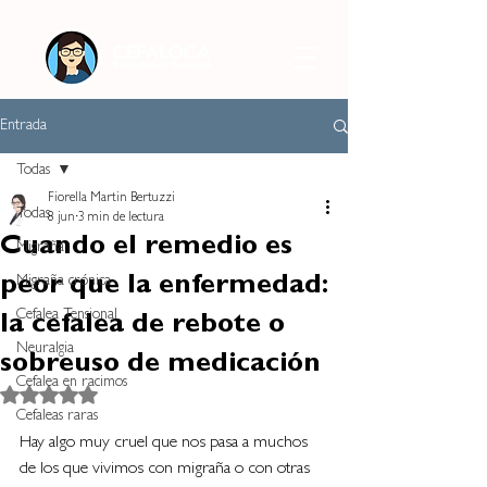
Entrada
Todas
Fiorella Martin Bertuzzi
Todas
8 jun
3 min de lectura
Cuando el remedio es
Migraña
peor que la enfermedad:
Migraña crónica
Cefalea Tensional
la cefalea de rebote o
Neuralgia
sobreuso de medicación
Cefalea en racimos
Obtuvo NaN de 5 estrellas.
Cefaleas raras
Hay algo muy cruel que nos pasa a muchos 
de los que vivimos con migraña o con otras 